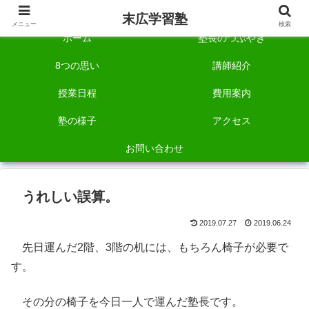
自称「一宮でいちばん塾で勉強させる塾」です。
末広学習塾
メニュー
検索
ホーム
塾長のつぶやき
8つの思い
講師紹介
授業日程
費用案内
塾の様子
アクセス
お問い合わせ
うれしい誤算。
2019.07.27
2019.06.24
先日運んだ2階、3階の机には、もちろん椅子が必要で
す。
その分の椅子を今日一人で運んだ塾長です。