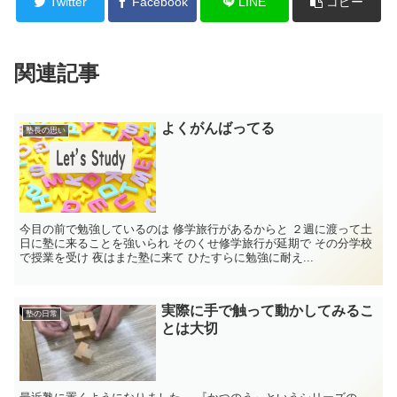
Twitter
Facebook
LINE
コピー
関連記事
よくがんばってる
塾長の思い
今目の前で勉強しているのは 修学旅行があるからと ２週に渡って土
日に塾に来ることを強いられ そのくせ修学旅行が延期で その分学校
で授業を受け 夜はまた塾に来て ひたすらに勉強に耐え...
実際に手で触って動かしてみるこ
塾の日常
とは大切