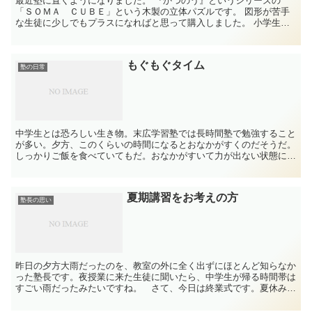
最近塾に置くようになりました。 『かつのう』というシリーズの
「ＳＯＭＡ ＣＵＢＥ」という木製の立体パズルです。 図形が苦手
な生徒に少しでもプラスになればと思って購入しました。 小学生の
うちの息子でもやれます。 完成させることはで...
もぐもぐタイム
塾の日常
中学生とは恐ろしい生き物。末広学習塾では長時間塾で勉強すること
が多い。夕方、このくらいの時間になるとおなかがすくのだそうだ。
しっかりご飯を食べていてもだ。おなかがすいて力が出ない状態にな
ってしまう。自分がアンパンマンのように頭、いや、腹の肉...
夏期講習をお考えの方
塾長の思い
昨日の夕方大雨だったのを、教室の外に全く出ずにほとんど知らなか
った塾長です。夜授業に来た生徒に聞いたら、中学生が帰る時間帯は
すごい雨だったみたいですね。 さて、今日は終業式です。夏休みで
す。夏休みといえば夏期講習です。 塾によっては、もう締...