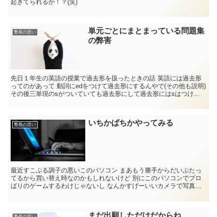
起きてられるか！？(笑)
単元ごとにまとまっている問題集
塾長の思い
の弊害
先日１年生の英語の授業で過去形を扱ったときの話 英語には過去形
ってのがあって 動詞にedをつけて過去形にするんやで(その他も説明)
その後三単現のsがついていても過去形にして過去形にはsはつけな
いんやで ...
いちかばちかやってみる
塾長の思い
最近すこぶる調子の悪いこのパソコン まあもう勝手からだいぶたっ
てるから買い替え時なのかもしれないけど 別にこのパソコンでプロ
ばりのゲームするわけじゃないし なんかすげーいいカメラで写真と
か動画とか撮って編集する...
まだ出願しただけだからね
塾長の思い