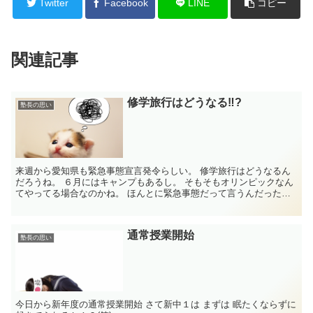
Twitter
Facebook
LINE
コピー
関連記事
修学旅行はどうなる‼?
塾長の思い
来週から愛知県も緊急事態宣言発令らしい。 修学旅行はどうなるん
だろうね。 ６月にはキャンプもあるし。 そもそもオリンピックなん
てやってる場合なのかね。 ほんとに緊急事態だって言うんだったら
さ。 ...
通常授業開始
塾長の思い
今日から新年度の通常授業開始 さて新中１は まずは 眠たくならずに