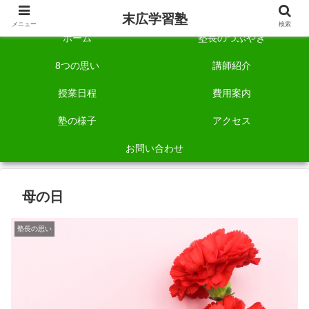
自称「一宮でいちばん塾で勉強させる塾」です。
末広学習塾
メニュー
検索
ホーム
塾長のつぶやき
8つの思い
講師紹介
授業日程
費用案内
塾の様子
アクセス
お問い合わせ
母の日
塾長の思い