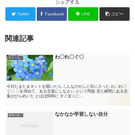
シェアする
Twitter
Facebook
LINE
コピー
関連記事
わ〇れ〇ぐ〇
塾長の思い
今日たまたまネットを開いたら こんなのがふと目に入った わ〇れ〇
ぐ〇 〇を埋めて、ある言葉にしなさい という問題 見た瞬間にある言
葉がひらめいた とほぼ同時に すぐ近くに...
なかなか学習しない自分
塾長の思い