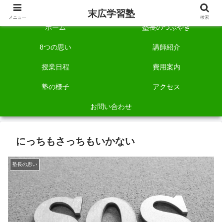
自称「一宮でいちばん塾で勉強させる塾」です。
末広学習塾
メニュー
検索
ホーム
塾長のつぶやき
8つの思い
講師紹介
授業日程
費用案内
塾の様子
アクセス
お問い合わせ
にっちもさっちもいかない
塾長の思い