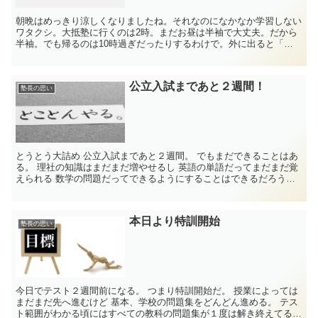
朝晩はめっきり涼しくなりましたね。それなのになかなか学習しない
ワタクシ。大抵塾に行くのは2時。まだお昼は半袖で大丈夫。だから
半袖。でも帰るのは10時過ぎだったりするわけで。外に出ると「サ
ブ！」このところ毎回。なのに上着を持って行かない。そし...
公立入試まであと２週間！
塾長の思い
とうとう大詰め 公立入試まであと２週間。 でもまだできることはあ
る。 理社の知識はまだまだ増やせるし 英語の単語だってまだまだ覚
えられる 数学の問題だってできるようにすることはできるだろう
し...
本日より特訓開始
塾長の思い
今日でテスト２週間前になる。 つまり特訓開始だ。 授業によっては
まだまだ先へ進むけど 基本、学校の問題集をどんどん進める。 テス
ト範囲がわかる頃にはすべての教科の問題集が１度は解き終えてる状