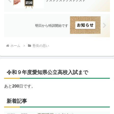
テストテストテストテスト
明日から特訓開始です
ホーム
塾長の思い
令和９年度愛知県公立高校入試まで
あと
200
日です。
新着記事