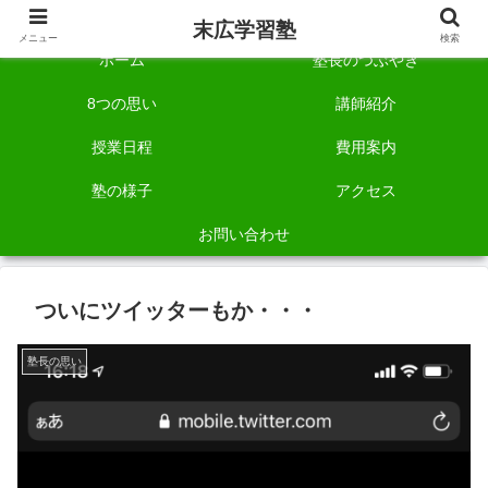
自称「一宮でいちばん塾で勉強させる塾」です。
末広学習塾
メニュー
検索
ホーム
塾長のつぶやき
8つの思い
講師紹介
授業日程
費用案内
塾の様子
アクセス
お問い合わせ
ついにツイッターもか・・・
塾長の思い