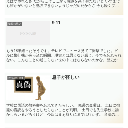
えばサボれるさ だからこそここから意識を高く持たないと いつまで
も誰かがいないと勉強できないようじゃだめだからさ 今も軽くプレ
ッシャーをか...
9.11
塾長の思い
もう18年経ったそうです。テレビでニュース見てて衝撃でした。ビ
ルに飛行機が突っ込む瞬間。現実とは思えない感じ。今でも忘れられ
ない。こんなことの起こらない世の中にはならないのかな。歴史から
考えると、無理なのかもしれない。でも。望みたいですよね...
息子が怪しい
オフの出来事
学校に国語の教科書を忘れてきたらしい。 先週の金曜日。 土日に宿
題の音読をやろうとしたらないことが判明。 土日でも先生学校に誰
かしらいるだろうけど、今回はまぁ取りにまでは行かず。 音読の宿
題ができなかった。 で、奥さん月曜日に連絡...