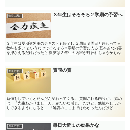
から毎週です。 ６週連続です。 追い込みどころ...
３年生はそろそろ２学期の予習へ
塾長の思い
３年生は夏期講習用のテキストも終了し ２周目３周目と終わってる
教科も多い というわけでそろそろ２学期の予習に入る 基本的な内容
を押さえるだけだったら 数英は３年生の内容が終われちゃうかもね
質問の質
塾長の思い
勉強をしていくとだんだん変わってくる。 質問される内容が。 始め
は、「先生わかりませーん」みたいな感じ。 だけど、勉強をしっか
りできるようになると、 「解説のここまではわかったんだけど、こ
こからがわか...
毎日大問１の効果かな
塾長の思い