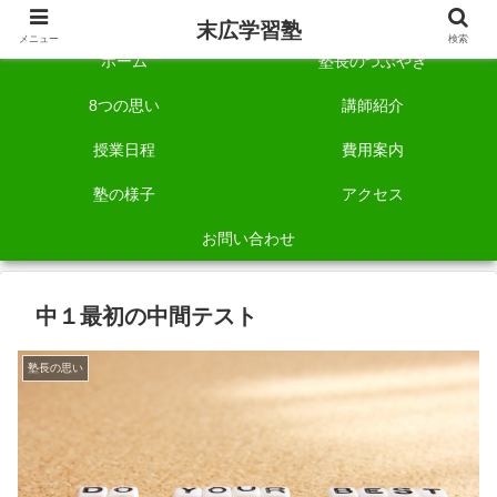
自称「一宮でいちばん塾で勉強させる塾」です。
末広学習塾
メニュー
検索
ホーム
塾長のつぶやき
8つの思い
講師紹介
授業日程
費用案内
塾の様子
アクセス
お問い合わせ
中１最初の中間テスト
塾長の思い