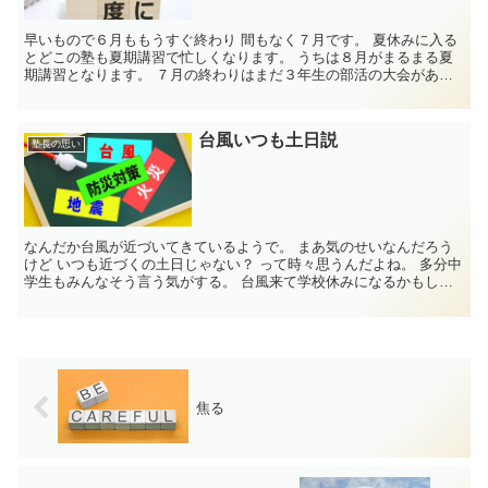
早いもので６月ももうすぐ終わり 間もなく７月です。 夏休みに入る
とどこの塾も夏期講習で忙しくなります。 うちは８月がまるまる夏
期講習となります。 ７月の終わりはまだ３年生の部活の大会がある
ので８月から...
台風いつも土日説
塾長の思い
なんだか台風が近づいてきているようで。 まあ気のせいなんだろう
けど いつも近づくの土日じゃない？ って時々思うんだよね。 多分中
学生もみんなそう言う気がする。 台風来て学校休みになるかもし
れ...
焦る