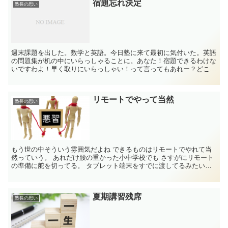
宿題忘れ決定
塾長の思い
週末課題を出した。数学と英語。今日塾に来て最初に気付いた。英語
の問題集が机の中にいらっしゃることに。あなた！宿題できるわけな
いですわよ！早く取りにいらっしゃい！って言ってもあれー？どこか
なー？なんて家で言ってるんじゃなかろうか。早めに塾に来...
リモートでやって当然
塾長の思い
もう世の中そういう雰囲気だよね できるものはリモートでやれて当
然っていう。 あれだけ腰の重かった小中学校でも さすがにリモート
の準備に舵を切ってる。 タブレット端末をすでに渡してるみたいだ
し ...
夏期講習残席
塾長の思い