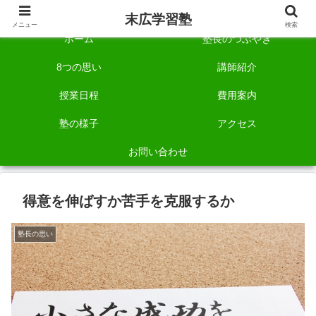
自称「一宮でいちばん塾で勉強させる塾」です。
末広学習塾
メニュー
検索
ホーム
塾長のつぶやき
8つの思い
講師紹介
授業日程
費用案内
塾の様子
アクセス
お問い合わせ
得意を伸ばすか苦手を克服するか
塾長の思い