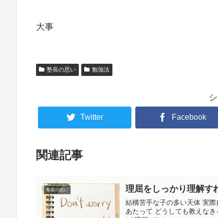
大事
塾長の思い
勉強法
シ
Twitter
Facebook
関連記事
理屈をしっかり理解す
塾長の思い
結構苦手な子の多い天体 実
あたって どうしても教えな