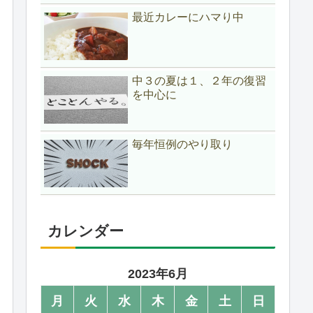
最近カレーにハマり中
中３の夏は１、２年の復習
を中心に
毎年恒例のやり取り
カレンダー
2023年6月
月
火
水
木
金
土
日