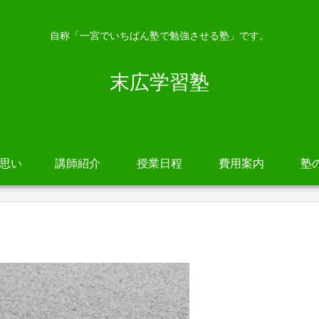
自称「一宮でいちばん塾で勉強させる塾」です。
末広学習塾
の思い
講師紹介
授業日程
費用案内
塾