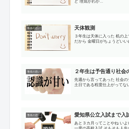
ど 理屈がわか...
天体観測
塾長の思い
３年生は天体に入った 机の上
だから 金曜日がちょうどいいね
２年生は予告通り社会
塾長の思い
先週から言ってあった 社会の
土日である程度仕上がってない
愛知県公立入試まで入
塾長の思い
あと３カ月ってことやね いよ
一度の高校入試 そもそも人生