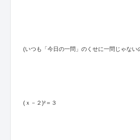
(いつも「今日の一問」のくせに一問じゃない
(ｘ－２)²＝３