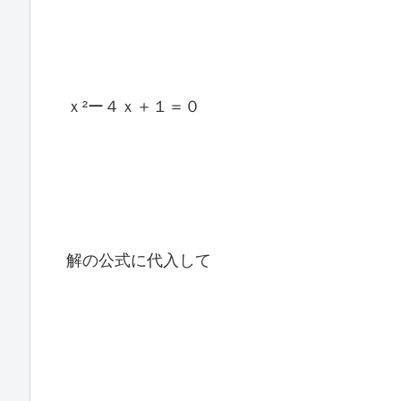
ｘ²ー４ｘ＋１＝０
解の公式に代入して