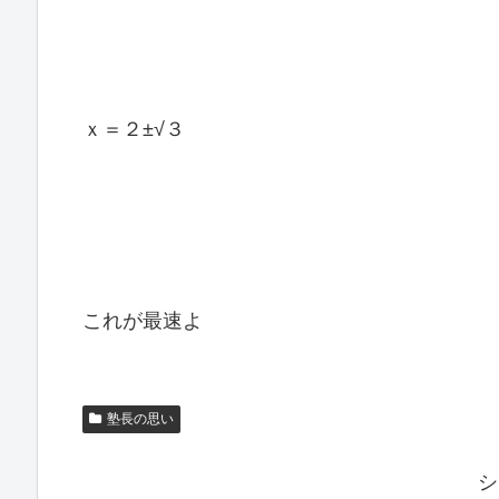
ｘ＝２±√３
これが最速よ
塾長の思い
シ