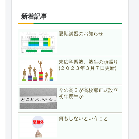
新着記事
夏期講習のお知らせ
末広学習塾、塾生の頑張り
(２０２３年３月７日更新)
今の高３が高校部正式設立
初年度生か
何もしないということ