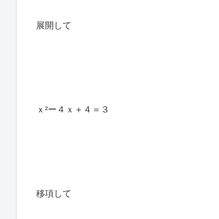
展開して
ｘ²ー４ｘ＋４＝３
移項して