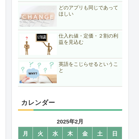
どのアプリも同じであって
ほしい
仕入れ値・定価・２割の利
益を見込む
英語をこじらせるというこ
と
カレンダー
2025年2月
月
火
水
木
金
土
日