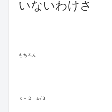
いないわけさ
もちろん
ｘ－２＝±√３