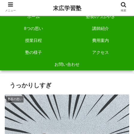
自称「一宮でいちばん塾で勉強させる塾」です。
末広学習塾
メニュー
検索
ホーム
塾長のつぶやき
8つの思い
講師紹介
授業日程
費用案内
塾の様子
アクセス
お問い合わせ
うっかりしすぎ
塾長の思い