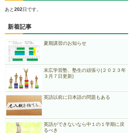
あと
202
日です。
新着記事
夏期講習のお知らせ
末広学習塾、塾生の頑張り(２０２３年
３月７日更新)
英語以前に日本語の問題もある
英語ができないなら中１の１学期に戻
るべき