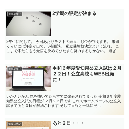
2学期の評定が決まる
塾長の思い
3年生に関して。 今日あたりテストの結果、順位が判明する。 来週
くらいには評定が出て、3者面談。 私立受験校決定という流れ。 こ
こまで来たらもう覚悟を決めてひたすら努力するしかない。 過ぎた
ことを悔やんでいてももう仕方ない。 で...
令和６年度愛知県公立入試は２月
塾長の思い
２２日！公立高校もWEB出願
に！
いかんいかん 気を抜いてたらすでに発表されてました 令和６年度愛
知県公立入試の日程が ２月２２日です これでホームページの公立入
試まであと０日が解消されます そして日程と一緒に発...
あと２日・・・
塾長の思い