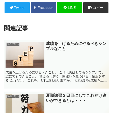
Twitter
Facebook
LINE
コピー
関連記事
成績を上げるためにやるべきシン
塾長の思い
プルなこと
成績を上げるためにやるべきこと。 これは実はとてもシンプルで、
誰にでもできること。 覚える→解く→間違いを見つける→確認をす
る これだけ。 これを、どれだけ繰り返すか。 どれだけ完成度を上げ
るか。 それが大事。 すばらしい授業...
夏期講習２日目にしてこれだけ違
塾長の思い
いができるとは・・・