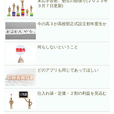
末広学習塾、塾生の頑張り(２０２３年
３月７日更新)
今の高３が高校部正式設立初年度生か
何もしないということ
どのアプリも同じであってほしい
仕入れ値・定価・２割の利益を見込む