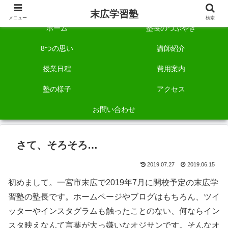
自称「一宮でいちばん塾で勉強させる塾」です。
末広学習塾
メニュー
検索
ホーム
塾長のつぶやき
8つの思い
講師紹介
授業日程
費用案内
塾の様子
アクセス
お問い合わせ
さて、そろそろ…
2019.07.27
2019.06.15
初めまして。一宮市末広で2019年7月に開校予定の末広学
習塾の塾長です。ホームページやブログはもちろん、ツイ
ッターやインスタグラムも触ったことのない、何ならイン
スタ映えなんて言葉が大っ嫌いなオジサンです。そんなオ