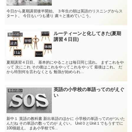
今日から夏期講習後半開始。 ３年生の朝は英語のリスニングからス
タート。 今日もいつも通り 粛々と進めていこう。
ルーティーンと化してきた(夏期
塾長の思い
講習４日目)
夏期講習４日目。 基本的にやることは毎日同じ流れ。 まずこれをや
って 次にこれ その後はこれをやってこれをやって 最後はこれ。 だ
から特別何を言わなくとも 勉強が始められ...
英語の小学校の単語ってのがえぐ
塾長の思い
い
新中１ 英語の教科書 新出単語のほかに 小学校の単語ってのがついた
んだね その単語の数ってのが えぐい。 Unit０とUnit１でもうすでに
100個超え。 まあ小学校で6...