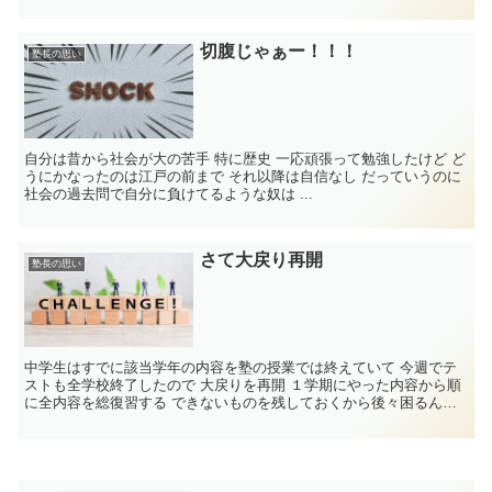
切腹じゃぁー！！！
塾長の思い
自分は昔から社会が大の苦手 特に歴史 一応頑張って勉強したけど ど
うにかなったのは江戸の前まで それ以降は自信なし だっていうのに
社会の過去問で自分に負けてるような奴は ...
さて大戻り再開
塾長の思い
中学生はすでに該当学年の内容を塾の授業では終えていて 今週でテ
ストも全学校終了したので 大戻りを再開 １学期にやった内容から順
に全内容を総復習する できないものを残しておくから後々困るんだ
よ ...