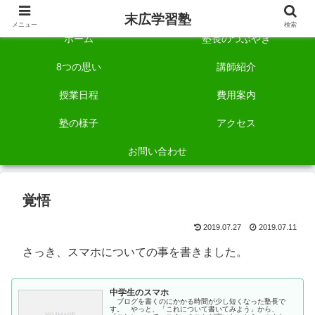
自称「一宮でいちばん塾で勉強させる塾」です。
末広学習塾
メニュー
検索
ホーム
塾長のつぶやき
8つの思い
講師紹介
授業日程
費用案内
塾の様子
アクセス
お問い合わせ
覚悟
2019.07.27
2019.07.11
さっき、スマホについての事を書きました。
中学生のスマホ
ブログを書くのにかかる時間が少し短くなった塾長で
す。 やっと、「これについて書いてみよう」から、