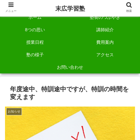
自称「一宮でいちばん塾で勉強させる塾」です。
末広学習塾
メニュー
検索
ホーム
塾長のつぶやき
8つの思い
講師紹介
授業日程
費用案内
塾の様子
アクセス
お問い合わせ
年度途中、特訓途中ですが、特訓の時間を
変えます
お知らせ