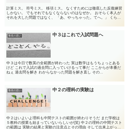
計算ミス。 符号ミス。 移項ミス。 なくすためには徹底した反復練習
しかない。 でもそれでもなくならないのはなぜか。 おそらく本人が
それを大した問題ではなく、 「あ、やっちゃった。てへ。」 くらい
にしか思っていない可能性がある。...
中３はこれで入試問題へ
塾長の思い
中３は今日で数英の全範囲が終わった 実は数学はもうちょっとある
けど これで入試の過去問に入っていけるって事だ ここからが本番だ
ねぇ 過去問を解き わからなかった問題を解き直し その...
中２の理科の実験は
塾長の思い
中２はいよいよ理科も中間テストの範囲が終わりそうだ まだ学校は
５教科の授業も始まっていないらしいが(笑) 中２の理科の中間テスト
の範囲は 実験の結果と実験の注意点とその理由 そして出来上がった