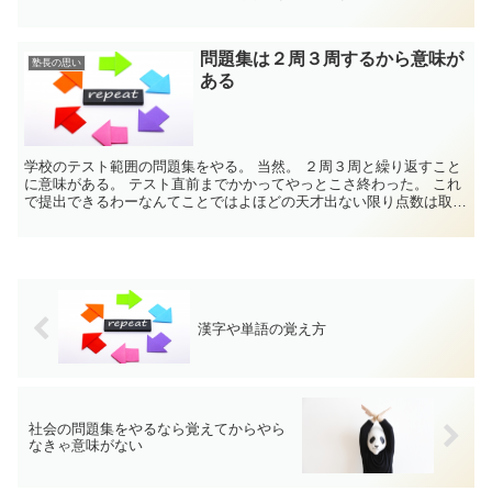
物質の調...
問題集は２周３周するから意味が
塾長の思い
ある
学校のテスト範囲の問題集をやる。 当然。 ２周３周と繰り返すこと
に意味がある。 テスト直前までかかってやっとこさ終わった。 これ
で提出できるわーなんてことではよほどの天才出ない限り点数は取れ
ない。 ...
漢字や単語の覚え方
社会の問題集をやるなら覚えてからやら
なきゃ意味がない