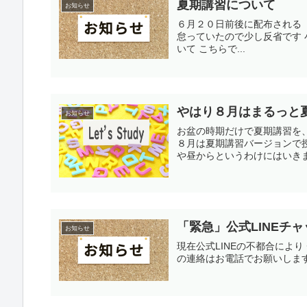
夏期講習について
お知らせ
６月２０日前後に配布される
怠っていたので少し反省です 
いて こちらで...
やはり８月はまるっと
お知らせ
お盆の時期だけで夏期講習を
８月は夏期講習バージョンで
や昼からというわけにはいきませ
「緊急」公式LINEチ
お知らせ
現在公式LINEの不都合によ
の連絡はお電話でお願いしま