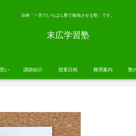
自称「一宮でいちばん塾で勉強させる塾」です。
末広学習塾
の思い
講師紹介
授業日程
費用案内
塾