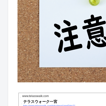
www.telasswalk.com
テラスウォーク一宮
http://www.telasswalk.com/info/detail.html?id=21