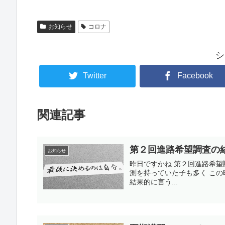
お知らせ
コロナ
シ
Twitter
Facebook
関連記事
第２回進路希望調査の
お知らせ
昨日ですかね 第２回進路希
測を持っていた子も多く こ
結果的に言う...