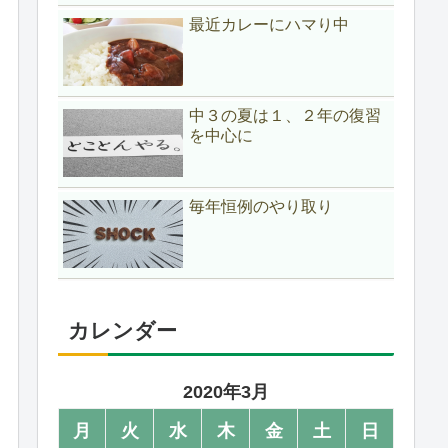
最近カレーにハマり中
中３の夏は１、２年の復習
を中心に
毎年恒例のやり取り
カレンダー
2020年3月
月
火
水
木
金
土
日