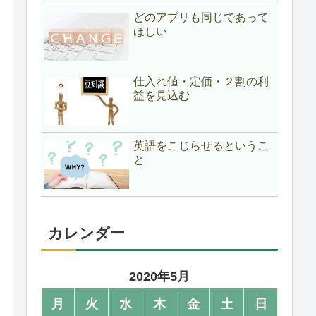
どのアプリも同じであって
ほしい
仕入れ値・定価・２割の利
益を見込む
英語をこじらせるというこ
と
カレンダー
2020年5月
月
火
水
木
金
土
日