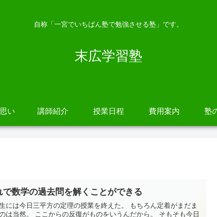
自称「一宮でいちばん塾で勉強させる塾」です。
末広学習塾
の思い
講師紹介
授業日程
費用案内
塾
れで数学の過去問を解くことができる
生には今日三平方の定理の授業を終えた。 もちろん定着がまだま
のは当然。 ここからの反復がものをいうんだから。 そもそも今日