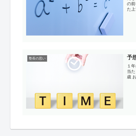
の前
た上
予
塾長の思い
１年
当た
歳 