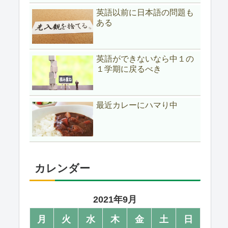
英語以前に日本語の問題も
ある
英語ができないなら中１の
１学期に戻るべき
最近カレーにハマり中
カレンダー
2021年9月
月
火
水
木
金
土
日