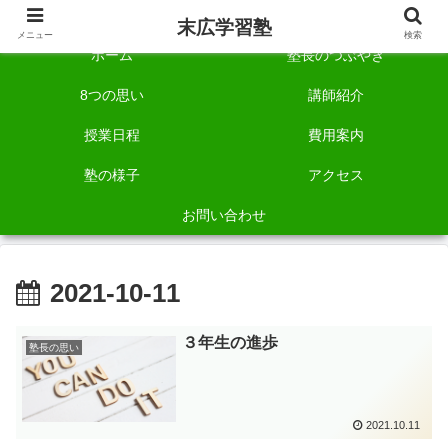
自称「一宮でいちばん塾で勉強させる塾」です。
末広学習塾
メニュー
検索
ホーム
塾長のつぶやき
8つの思い
講師紹介
授業日程
費用案内
塾の様子
アクセス
お問い合わせ
2021-10-11
３年生の進歩
塾長の思い
2021.10.11