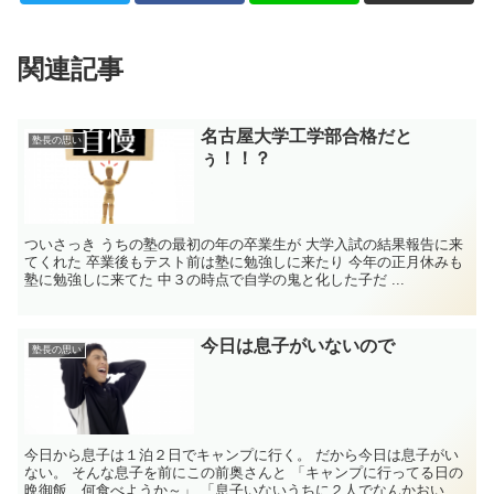
関連記事
名古屋大学工学部合格だと
塾長の思い
ぅ！！？
ついさっき うちの塾の最初の年の卒業生が 大学入試の結果報告に来
てくれた 卒業後もテスト前は塾に勉強しに来たり 今年の正月休みも
塾に勉強しに来てた 中３の時点で自学の鬼と化した子だ ...
今日は息子がいないので
塾長の思い
今日から息子は１泊２日でキャンプに行く。 だから今日は息子がい
ない。 そんな息子を前にこの前奥さんと 「キャンプに行ってる日の
晩御飯、何食べようか～」 「息子いないうちに２人でなんかおいし