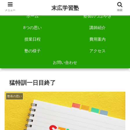
自称「一宮でいちばん塾で勉強させる塾」です。
末広学習塾
メニュー
検索
ホーム
塾長のつぶやき
8つの思い
講師紹介
授業日程
費用案内
塾の様子
アクセス
お問い合わせ
猛特訓一日目終了
塾長の思い