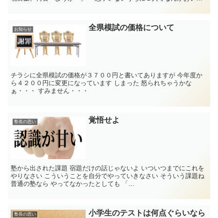
い物でも食べ...
全県模試の価格について
お知らせ
チラシに全県模試の価格が３７００円と書いてありますが 今年度か
ら４２００円に変更になっています しまった 怒られちゃうかな
ぁ・・・ すみません・・・
覚悟せよ
塾長の思い
塾から出された課題 宿題だけの話じゃないよ いついつまでにこれを
やりなさい こういうことを自分でやっていきなさい そういう課題ね
普通の塾なら やってなかったとしても 「...
小学生のテストは何点ぐらいなら
塾長の思い