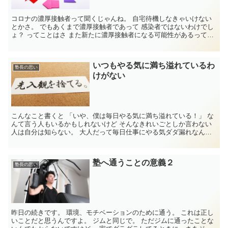
コロナの濃厚接触者って聞くじゃんね。 自宅待機しなきゃいけない
とかさ。 でもあくまで濃厚接触者であって 感染者ではないわけでし
ょ？ ってことはさ また新たに濃厚接触者になる可能性があるって
こ...
いつもやる気に満ち溢れているわ
塾長の思い
けがない
こんなこと書くと 「いや、僕は毎日やる気に満ち溢れている！」 な
んて言う人もいるかもしれないけど そんなきれいごとしか言わない
人は自分は知らない。 大人だって毎日仕事にやる気ダダ漏れなんて
ことはあり得...
塾へ通うことの意義２
塾長の思い
昨日の続きです。 環境、モチベーションのために通う。 これは正し
いことだと思うんですよ。 ジムと同じで。 ただジムに通ったことな