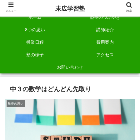
自称「一宮でいちばん塾で勉強させる塾」です。
末広学習塾
メニュー
検索
ホーム
塾長のつぶやき
8つの思い
講師紹介
授業日程
費用案内
塾の様子
アクセス
お問い合わせ
中３の数学はどんどん先取り
塾長の思い