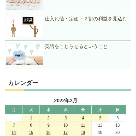
仕入れ値・定価・２割の利益を見込む
英語をこじらせるということ
カレンダー
2022年3月
月
火
水
木
金
土
日
1
2
3
4
5
6
7
8
9
10
11
12
13
14
15
16
17
18
19
20