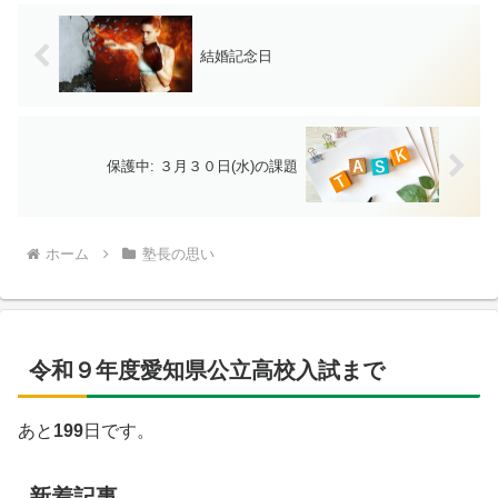
結婚記念日
保護中: ３月３０日(水)の課題
ホーム
塾長の思い
令和９年度愛知県公立高校入試まで
あと
199
日です。
新着記事