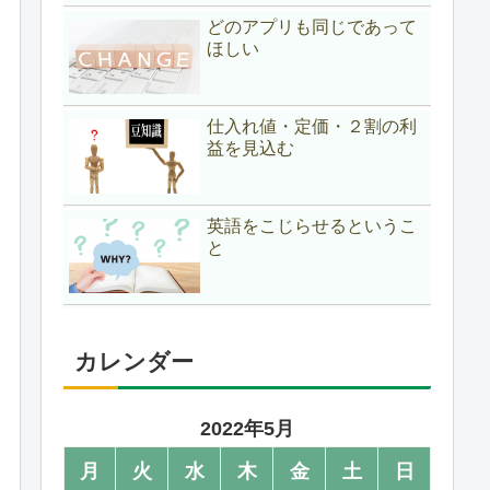
どのアプリも同じであって
ほしい
仕入れ値・定価・２割の利
益を見込む
英語をこじらせるというこ
と
カレンダー
2022年5月
月
火
水
木
金
土
日