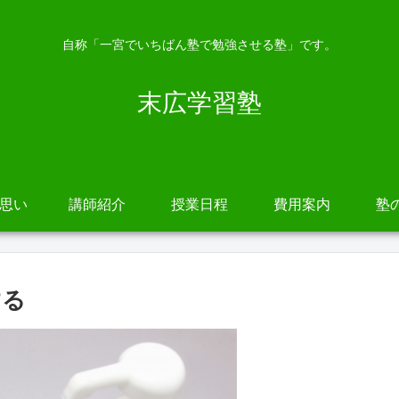
自称「一宮でいちばん塾で勉強させる塾」です。
末広学習塾
の思い
講師紹介
授業日程
費用案内
塾
する