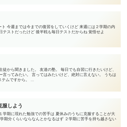
ート 今週までは今までの復習をしていくけど 来週には２学期の内
日テストだったけど 後半戦も毎日テストだからね 覚悟せよ
生徒から聞きました。 友達の塾。 毎日でも自習に行きたいけど、
ー言ってみたい。 言ってはみたいけど、絶対に言えない。 うちは
ムですから。 ...
克服しよう
 １学期に現れた勉強での苦手は 夏休みのうちに克服することが大
１学期分くらいならなんとかなるはず ２学期に苦手を持ち越さない