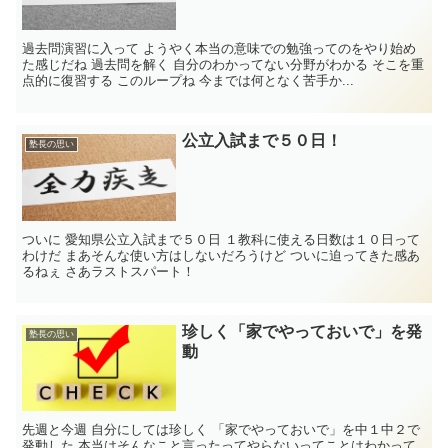
過去問演習に入って ようやく本当の意味での勉強ってのをやり始め
た感じだね 過去問を解く 自分のわかってない分野がわかる そこを重
点的に復習する このループね 今までは何となく苦手か...
公立入試まで５０日！
塾長の思い
ついに 愛知県公立入試まで５０日 １教科に使える日数は１０日って
わけだ まあそんな使い方はしないだろうけど ついに迫ってきた感あ
るねぇ さあラストスパート！
珍しく「家でやっておいで」を発
塾長の思い
動
先週と今週 自分にしては珍しく 「家でやっておいで」を中１中２で
発動した 本当はそんなこと言ったってやらないってことはわかって