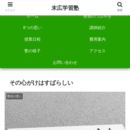
自称「一宮でいちばん塾で勉強させる塾」です。
末広学習塾
メニュー
検索
ホーム
塾長のつぶやき
8つの思い
講師紹介
授業日程
費用案内
塾の様子
アクセス
お問い合わせ
その心がけはすばらしい
塾長の思い