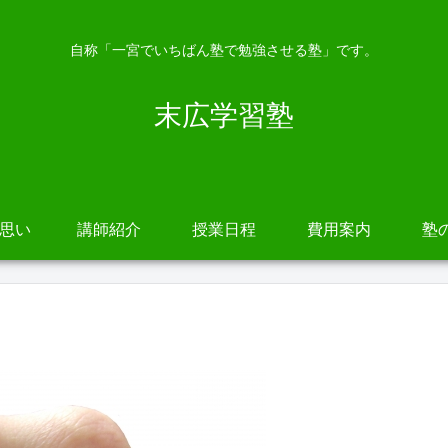
自称「一宮でいちばん塾で勉強させる塾」です。
末広学習塾
の思い
講師紹介
授業日程
費用案内
塾