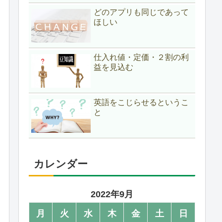
どのアプリも同じであって
ほしい
仕入れ値・定価・２割の利
益を見込む
英語をこじらせるというこ
と
カレンダー
2022年9月
月
火
水
木
金
土
日