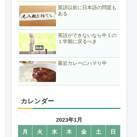
英語以前に日本語の問題も
ある
英語ができないなら中１の
１学期に戻るべき
最近カレーにハマり中
カレンダー
2023年1月
月
火
水
木
金
土
日