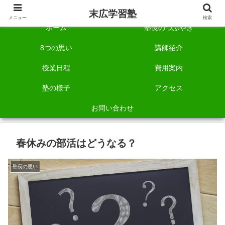
自称「一宮でいちばん塾で勉強させる塾」です。
末広学習塾
メニュー
検索
ホーム
塾長のつぶやき
8つの思い
講師紹介
授業日程
費用案内
塾の様子
アクセス
お問い合わせ
春休みの部活はどうなる？
塾長の思い