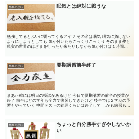
眠気とは絶対に戦うな
塾長の思い
勉強してるとふいに襲ってくるアイツ その名は眠気 眠気に負けない
ようにしようとしても 気が付いたらこっくりこっくり そのまま夢と
現実の世界のはざまを行ったり来たりしながら気が付けば１時間
ノ...
夏期講習前半終了
塾長の思い
まあ正確には明日の模試があるけど 今日で夏期講習の前半の授業が
終了 前半はどの学年も全力で復習してきたけど 後半では２学期の予
習もやっていく 中間テストの範囲くらいは終了して しかも練習も
か...
ちょっと自分勝手すぎやしないか
塾長の思い
い