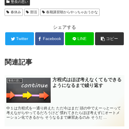
塾長の思い
春休み
部活
春期講習朝からやっちゃおうかな
シェアする
Twitter
Facebook
LINE
コピー
関連記事
方程式はほぼ考えなくてもできる
塾長の思い
ようになるまで繰り返す
中１は方程式を一通り終えた ただ今はまだ 頭の中でえーっとーって
考えながらやってるだろうけど 慣れてきたらほぼ考えずにオートメ
ーション化できるから そうなるまで練習あるのみ そうだ ...