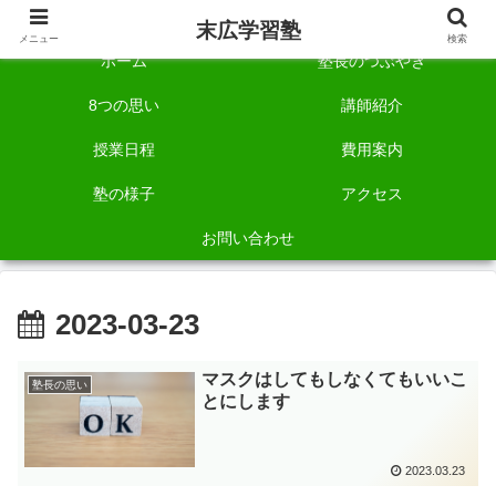
自称「一宮でいちばん塾で勉強させる塾」です。
末広学習塾
メニュー
検索
ホーム
塾長のつぶやき
8つの思い
講師紹介
授業日程
費用案内
塾の様子
アクセス
お問い合わせ
2023-03-23
マスクはしてもしなくてもいいこ
塾長の思い
とにします
2023.03.23