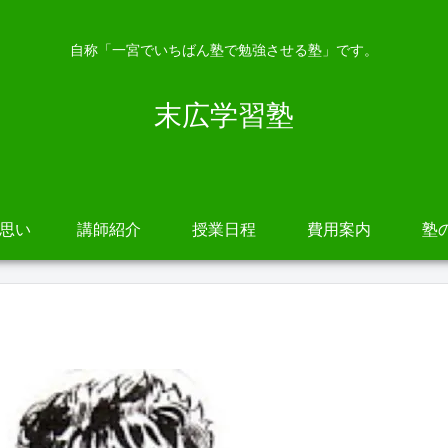
自称「一宮でいちばん塾で勉強させる塾」です。
末広学習塾
の思い
講師紹介
授業日程
費用案内
塾