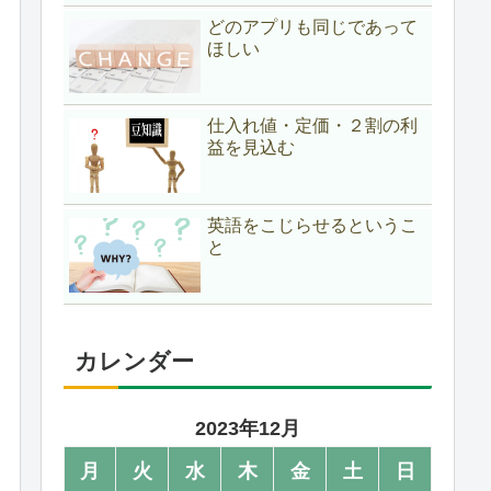
どのアプリも同じであって
ほしい
仕入れ値・定価・２割の利
益を見込む
英語をこじらせるというこ
と
カレンダー
2023年12月
月
火
水
木
金
土
日