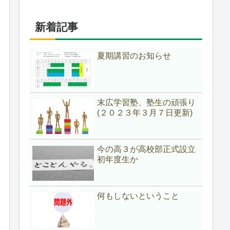
新着記事
夏期講習のお知らせ
末広学習塾、塾生の頑張り
(２０２３年３月７日更新)
今の高３が高校部正式設立
初年度生か
何もしないということ