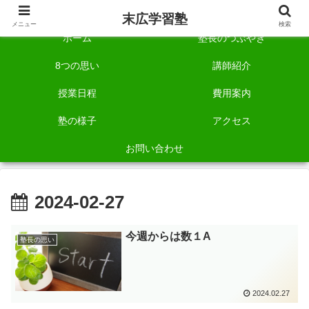
自称「一宮でいちばん塾で勉強させる塾」です。
末広学習塾
メニュー
検索
ホーム
塾長のつぶやき
8つの思い
講師紹介
授業日程
費用案内
塾の様子
アクセス
お問い合わせ
2024-02-27
今週からは数１A
塾長の思い
2024.02.27