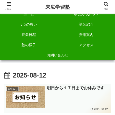
自称「一宮でいちばん塾で勉強させる塾」です。
末広学習塾
メニュー
検索
ホーム
塾長のつぶやき
8つの思い
講師紹介
授業日程
費用案内
塾の様子
アクセス
お問い合わせ
2025-08-12
明日から１７日までお休みです
お知らせ
2025.08.12