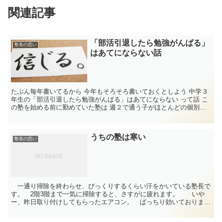
関連記事
「部活引退したら勉強がんばる」
塾長の思い
はあてにならない話
たぶん毎年書いてるから 今年もそろそろ書いておくとしよう 中学３
年生の「部活引退したら勉強がんばる」はあてにならない って話 こ
の塾を始める前に勤めていた塾は 週２で通う子がほとんどの個別
指...
うちの塾は寒い
塾長の思い
一通り掃除を終わらせ、びっくりするくらい汗をかいている塾長で
す。 2階3階まで一気に掃除すると、さすがに疲れます。 いや
ー、昨日取り付けしてもらったエアコン。 ばっちり効いておりま
す。 今日は除湿運転を試してみました。 今日は除湿でも1...