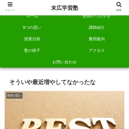
自称「一宮でいちばん塾で勉強させる塾」です。
末広学習塾
メニュー
検索
ホーム
塾長のつぶやき
8つの思い
講師紹介
授業日程
費用案内
塾の様子
アクセス
お問い合わせ
そういや最近増やしてなかったな
塾長の思い