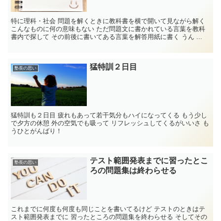
特に理科・社会 問題を解くときに教科書を横で開いて見ながら解く
こんなものに何の意味もない ただ問題文に書かれている言葉を教科
書内で探して その前後に書いてある言葉を解答用紙に書く うん ...
猛特訓２日目
塾長の思い
猛特訓も２日目 疲れもあって若干気分もハイになってくる もう少し
で夕方の休憩 外の空気でも吸って リフレッシュしてくるがいいさ も
うひとがんばり！
テスト範囲発表までに習ったとこ
塾長の思い
ろの問題集は終わらせる
これまでに何度も何度も同じことを書いてるけど テストのときはテ
スト範囲発表までに 習ったところの問題集を終わらせる そしてその