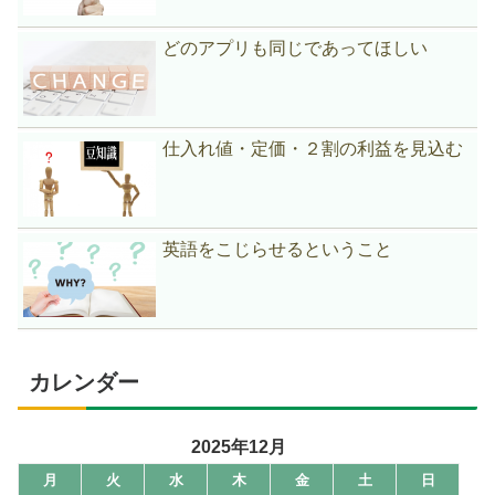
どのアプリも同じであってほしい
仕入れ値・定価・２割の利益を見込む
英語をこじらせるということ
カレンダー
2025年12月
月
火
水
木
金
土
日