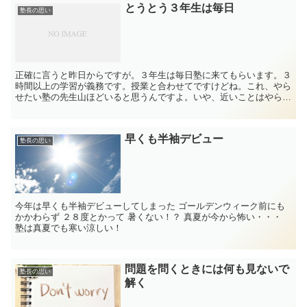
とうとう３年生は毎日
塾長の思い
正確に言うと昨日からですが。３年生は毎日塾に来てもらいます。３
時間以上の学習が義務です。授業と合わせてですけどね。これ、やら
せたい塾の先生山ほどいると思うんですよ。いや、近いことはやらせ
て当たり前ですよね。できるだけ塾に自習に来なさいよって...
早くも半袖デビュー
塾長の思い
今年は早くも半袖デビューしてしまった ゴールデンウィーク前にも
かかわらず ２８度とかって 暑くない！？ 真夏が今から怖い・・・
塾は真夏でも寒い涼しい！
問題を問くときには何も見ないで
塾長の思い
解く