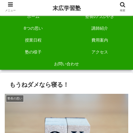
自称「一宮でいちばん塾で勉強させる塾」です。
末広学習塾
メニュー
検索
ホーム
塾長のつぶやき
8つの思い
講師紹介
授業日程
費用案内
塾の様子
アクセス
お問い合わせ
もうねダメなら寝る！
塾長の思い