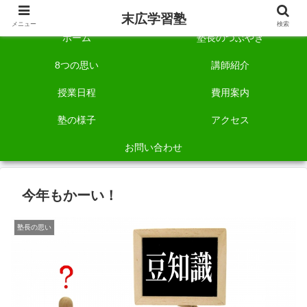
自称「一宮でいちばん塾で勉強させる塾」です。
末広学習塾
メニュー
検索
ホーム
塾長のつぶやき
8つの思い
講師紹介
授業日程
費用案内
塾の様子
アクセス
お問い合わせ
今年もかーい！
塾長の思い