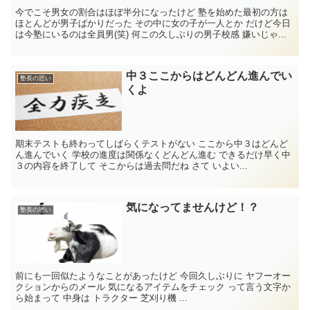
今でこそ男女の割合はほぼ半分になったけど 塾を始めた最初の方は
ほとんどが男子ばかりだった その中に女の子が一人とか だけど今日
は今塾にいるのは全員男(笑) 何この久しぶりの男子校感 嫌いじゃ...
中３ここからはどんどん進んでい
塾長の思い
くよ
期末テストも終わってしばらくテストがない ここから中３はどんど
ん進んでいく 学校の進度は関係なくどんどん進む できるだけ早く中
３の内容を終了して そこからは過去問だね さて いよい...
気になってませんけど！？
塾長の思い
前にも一回似たようなことがあったけど 今回久しぶりに ヤフーオー
クションからのメール 気になるアイテムをチェック って言う文字か
ら始まって 中身は トラクター 芝刈り機 ...