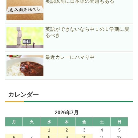
英語以前に日本語の問題もある
英語ができないなら中１の１学期に戻
るべき
最近カレーにハマり中
カレンダー
2026年7月
月
火
水
木
金
土
日
1
2
3
4
5
6
7
8
9
10
11
12