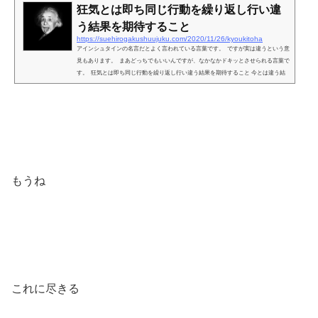
狂気とは即ち同じ行動を繰り返し行い違
う結果を期待すること
https://suehirogakushuujuku.com/2020/11/26/kyoukitoha
アインシュタインの名言だとよく言われている言葉です。 ですが実は違うという意
見もあります。 まあどっちでもいいんですが、なかなかドキッとさせられる言葉で
す。 狂気とは即ち同じ行動を繰り返し行い違う結果を期待すること 今とは違う結
果を期待しながら、今と同じ行動を繰り返してしまう人間の弱いところをついてい
ます。 ダイエットをしようと思って食事を減らそうと思っても いつもと同じよう
に食べてしまう。 運動を始めようと思っても ...
もうね
これに尽きる