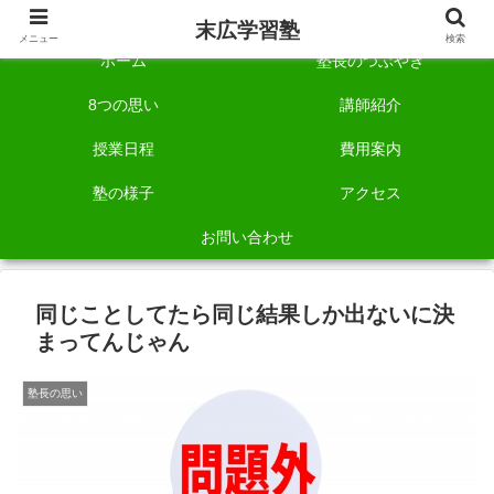
自称「一宮でいちばん塾で勉強させる塾」です。
末広学習塾
メニュー
検索
ホーム
塾長のつぶやき
8つの思い
講師紹介
授業日程
費用案内
塾の様子
アクセス
お問い合わせ
同じことしてたら同じ結果しか出ないに決
まってんじゃん
塾長の思い