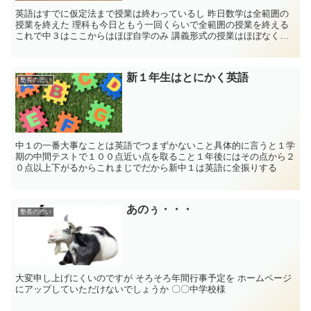
英語はすでに仮定法まで授業は終わっているし 昨日数学は全範囲の
授業を終えた 理科も今日ともう一回くらいで全範囲の授業を終える
これで中３はここからはほぼ自学のみ 講義形式の授業はほぼなくな
る ...
新１年生はとにかく英語
塾長の思い
中１の一番大事なことは英語でつまずかないこと具体的に言うと１学
期の中間テストで１００点近い点を取ること１年後にはその点から２
０点以上下がるからこれまじでだから新中１は英語に全振りする
あのぅ・・・
塾長の思い
大変申し上げにくいのですが そろそろ年間行事予定を ホームページ
にアップしていただけないでしょうか 〇〇中学校様