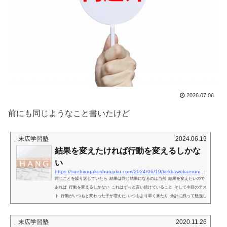
2026.07.06
前にも同じようなこと書いたけど
末広学習塾
2024.06.19
結果を変えたければ行動を変えるしかな
い
https://suehirogakushuujuku.com/2024/06/19/kekkawokaerunihakoudouwokaerusikanai
同じことを繰り返していたら 結果は同じ結果になるのは当然 結果を変えたいので
あれば 行動を変えるしかない これはずっと言い続けていること そして今回のテス
ト 行動がいつもと変わった子が増えた いつもより早く来たり 余計に残って勉強し
ていったり 結果を変えようと 行動してる姿が もうすばらしいよね
末広学習塾
2020.11.26