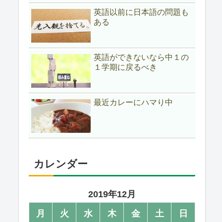
英語以前に日本語の問題も
ある
英語ができないなら中１の
１学期に戻るべき
最近カレーにハマり中
カレンダー
2019年12月
月
火
水
木
金
土
日