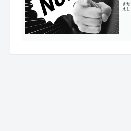
ませ
えし