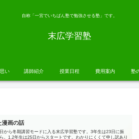
自称「一宮でいちばん塾で勉強させる塾」です。
末広学習塾
の思い
講師紹介
授業日程
費用案内
塾
た漫画の話
日から冬期講習モードに入る末広学習塾です。3年生は23日に振
ら。1,2年生は25日からスタートです。わかりにくくて申し訳あり