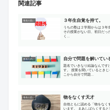
関連記事
３年生自覚を持て。
塾長の思い
うちの塾は２学期からは３年
その授業がない日、初日だった
く...
自分で問題を解いてい
塾長の思い
題名でいきなり結論なんです
す。 授業を聞いているときじ
こから自分で問題...
物をなくす天才
塾長の思い
自他ともに認める「物をなく
います。 まあしばらくすると