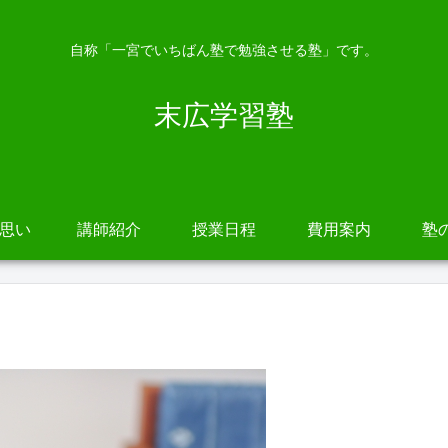
自称「一宮でいちばん塾で勉強させる塾」です。
末広学習塾
の思い
講師紹介
授業日程
費用案内
塾