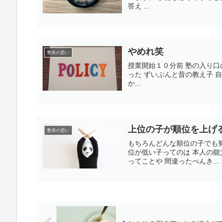
答え ...
やめれ笑
塾長の思い
授業開始１０分前 塾の入り口
った ずいぶんと昔の教え子 
か...
上位の子が順位を上げ
塾長の思い
もちろんどんな順位の子でも
位が低い子ってのは 本人の
ってことや 間違ったべんき...