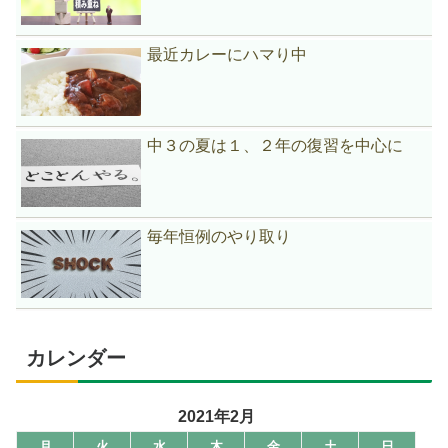
最近カレーにハマり中
中３の夏は１、２年の復習を中心に
毎年恒例のやり取り
カレンダー
2021年2月
月
火
水
木
金
土
日