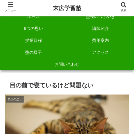
自称「一宮でいちばん塾で勉強させる塾」です。
末広学習塾
メニュー
検索
ホーム
塾長のつぶやき
8つの思い
講師紹介
授業日程
費用案内
塾の様子
アクセス
お問い合わせ
目の前で寝ているけど問題ない
塾長の思い