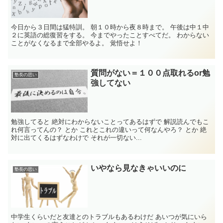
今日から３日間は猛特訓。 朝１０時から夜８時まで。 午後は中１中
２に英語の総復習をする。 今までやったことすべてだ。 わからない
ことがなくなるまで全部やるよ。 覚悟せよ！
質問がない＝１００点取れるor勉
塾長の思い
強してない
勉強してると 絶対にわからないことってあるはずで 解説読んでもこ
れ何言ってんの？ とか これとこれの違いって何なんやろ？ とか 絶
対に出てくるはずなわけで それが一切ない...
いやなら見なきゃいいのに
塾長の思い
中学生くらいだと友達とのトラブルもあるわけだ あいつが気にいら