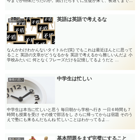
今までが特殊だったのか。開けたらすぐに生徒が来て、夜遅くまでず
っといる。当たり前かと思ってたけど違うのね。ようし。何...
英語は英語で考えるな
塾長の思い
なんかわけわかんないタイトルだ(笑) でもこれは最近ほんとに思って
ること 英語の文章がどうなるかを 英語で考えるから難しいんだよ 小
学校みたいに 何となくフレーズだけを記憶してるようだと ...
中学生は忙しい
塾長の思い
中学生は本当に忙しいと思う 毎日朝から学校へ行き 一日６時間も７
時間も授業を受け その後で部活をし さらに帰ってからは宿題 そのう
えで塾にも来るんだもんね 忙しいことはわかってるよ...
基本問題をまず完璧にすること
塾長の思い