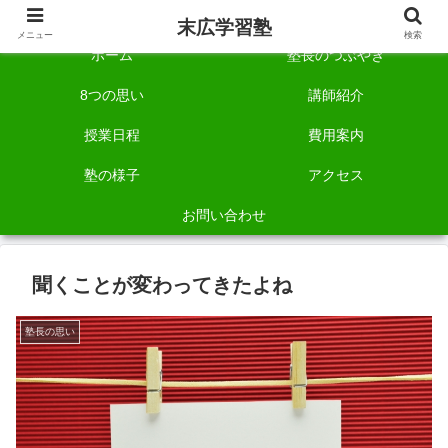
自称「一宮でいちばん塾で勉強させる塾」です。
末広学習塾
メニュー
検索
ホーム
塾長のつぶやき
8つの思い
講師紹介
授業日程
費用案内
塾の様子
アクセス
お問い合わせ
聞くことが変わってきたよね
塾長の思い