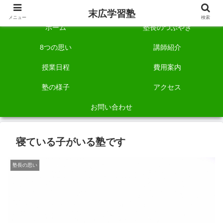
自称「一宮でいちばん塾で勉強させる塾」です。
末広学習塾
メニュー
検索
ホーム
塾長のつぶやき
8つの思い
講師紹介
授業日程
費用案内
塾の様子
アクセス
お問い合わせ
寝ている子がいる塾です
塾長の思い