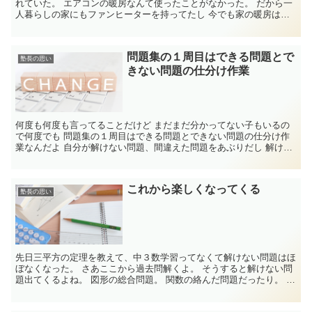
れていた。 エアコンの暖房なんて使ったことがなかった。 だから一
人暮らしの家にもファンヒーターを持ってたし 今でも家の暖房はフ
ァンヒーター。 ...
問題集の１周目はできる問題とで
塾長の思い
きない問題の仕分け作業
何度も何度も言ってることだけど まだまだ分かってない子もいるの
で何度でも 問題集の１周目はできる問題とできない問題の仕分け作
業なんだよ 自分が解けない問題、間違えた問題をあぶりだし 解ける
ように覚えた...
これから楽しくなってくる
塾長の思い
先日三平方の定理を教えて、中３数学習ってなくて解けない問題はほ
ぼなくなった。 さあここから過去問解くよ。 そうすると解けない問
題出てくるよね。 図形の総合問題。 関数の絡んだ問題だったり。 円
周角の絡んだ問題だったり。 相似、合...