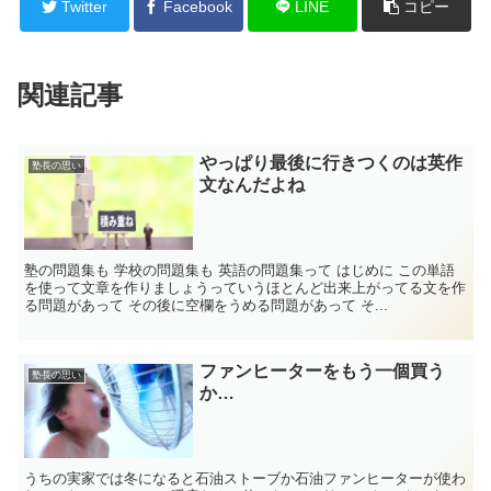
Twitter
Facebook
LINE
コピー
関連記事
やっぱり最後に行きつくのは英作
塾長の思い
文なんだよね
塾の問題集も 学校の問題集も 英語の問題集って はじめに この単語
を使って文章を作りましょうっていうほとんど出来上がってる文を作
る問題があって その後に空欄をうめる問題があって そ...
ファンヒーターをもう一個買う
塾長の思い
か…
うちの実家では冬になると石油ストーブか石油ファンヒーターが使わ