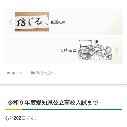
配置転換
５時part2
ホーム
塾長の思い
令和９年度愛知県公立高校入試まで
あと
202
日です。