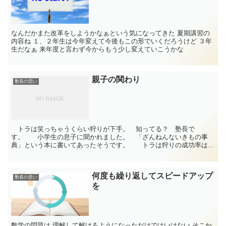
なんだかまた改革をしようかなぁという気になってきた 夏期講習の
内容ね １、２年生は今年変えて今後もこの形でいくだろうけど ３年
生だなぁ 来年度と言わず今からもう少し変えていこうかな
親子の関わり
塾長の思い
トラは笑っちゃうくらい狩りが下手。 知ってる？ 塾長で
す。 小学生の息子に聞かれました。 「ざんねんないきもの事
典」という本に書いてあったそうです。 トラは狩りの成功率は
10％しかないらしいんです。 ライオンでも20～30％だそうです...
何度も繰り返してスピードアップ
塾長の思い
を
数学の問題は 理解して解けるようになっただけではいけない そこか