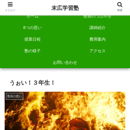
自称「一宮でいちばん塾で勉強させる塾」です。
末広学習塾
メニュー
検索
ホーム
塾長のつぶやき
8つの思い
講師紹介
授業日程
費用案内
塾の様子
アクセス
お問い合わせ
うぉい！３年生！
塾長の思い