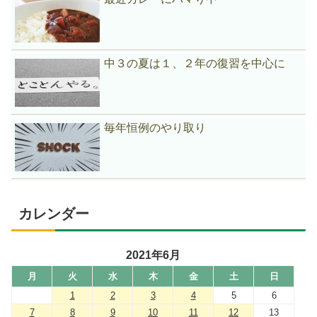
中３の夏は１、２年の復習を中心に
毎年恒例のやり取り
カレンダー
2021年6月
月
火
水
木
金
土
日
1
2
3
4
5
6
7
8
9
10
11
12
13