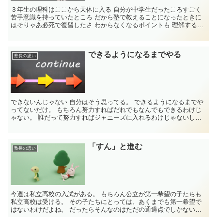
３年生の理科はここから天体に入る 自分が中学生だったころすごく
苦手意識を持っていたところ だから塾で教えることになったときに
はそりゃあ必死で復習したさ わからなくなるポイントも 理解するた
めのポイント...
できるようになるまでやる
塾長の思い
できないんじゃない 自分はそう思ってる。 できるようになるまでや
ってないだけ。 もちろん努力すればだれでもなんでもできるわけじ
ゃない。 誰だって努力すればジャニーズに入れるわけじゃないし
誰...
「すん」と進む
塾長の思い
今週は私立高校の入試がある。 もちろん公立が第一希望の子たちも
私立高校は受ける。 その子たちにとっては、あくまでも第一希望で
はないわけだよね。 だったらそんなのはただの通過点でしかないん