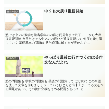
だよ。 そんな...
中２も大戻り復習開始
塾長の思い
塾では中２の数学も該当学年の内容と円周角まで終了 ここから大戻
り復習開始 今日だけでも中２の内容ひと通り復習して 何度も繰り返
していく 基礎基本の問題は 見た瞬間に解く方が浮かんで ...
やっぱり最後に行きつくのは英作
塾長の思い
文なんだよね
塾の問題集も 学校の問題集も 英語の問題集って はじめに この単語
を使って文章を作りましょうっていうほとんど出来上がってる文を作
る問題があって その後に空欄をうめる問題があって そ...