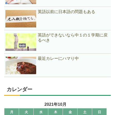
英語以前に日本語の問題もある
英語ができないなら中１の１学期に戻
るべき
最近カレーにハマり中
カレンダー
2021年10月
月
火
水
木
金
土
日