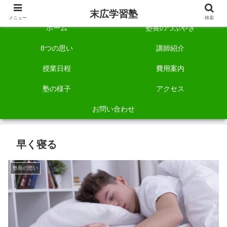
自称「一宮でいちばん塾で勉強させる塾」です。
末広学習塾
メニュー
検索
ホーム
塾長のつぶやき
8つの思い
講師紹介
授業日程
費用案内
塾の様子
アクセス
お問い合わせ
早く寝る
塾長の思い