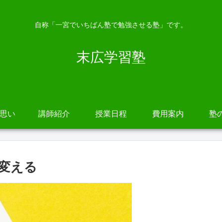
自称「一宮でいちばん塾で勉強させる塾」です。
末広学習塾
の思い
講師紹介
授業日程
費用案内
塾
変える