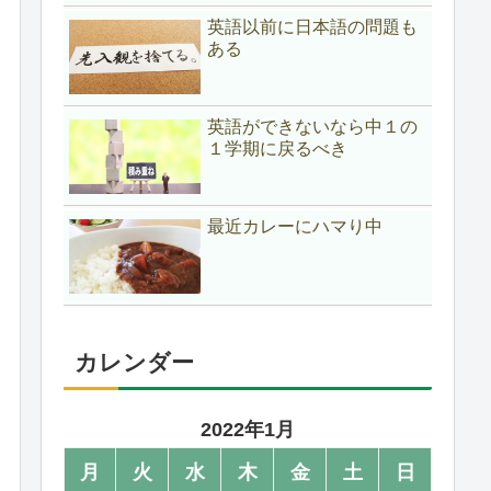
英語以前に日本語の問題も
ある
英語ができないなら中１の
１学期に戻るべき
最近カレーにハマり中
カレンダー
2022年1月
月
火
水
木
金
土
日