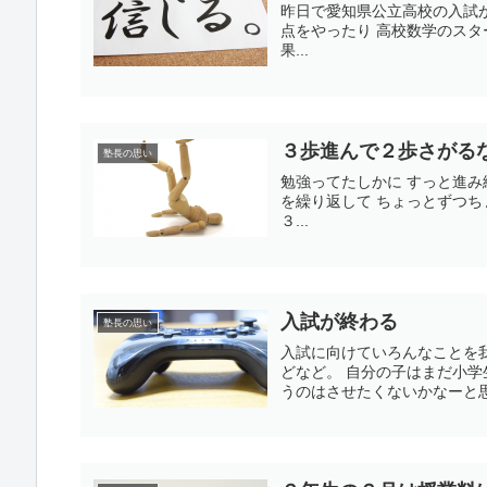
昨日で愛知県公立高校の入試
点をやったり 高校数学のスタ
果...
３歩進んで２歩さがる
塾長の思い
勉強ってたしかに すっと進み
を繰り返して ちょっとずつち
３...
入試が終わる
塾長の思い
入試に向けていろんなことを我
どなど。 自分の子はまだ小
うのはさせたくないかなーと思う