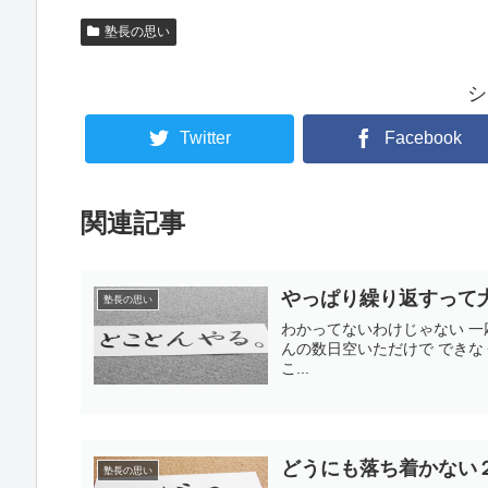
塾長の思い
シ
Twitter
Facebook
関連記事
やっぱり繰り返すって
塾長の思い
わかってないわけじゃない 一
んの数日空いただけで できな
こ...
どうにも落ち着かない
塾長の思い