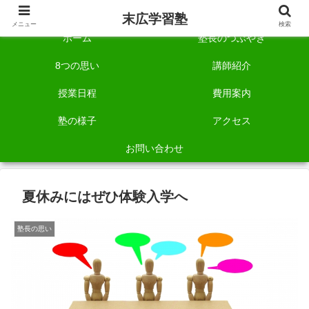
自称「一宮でいちばん塾で勉強させる塾」です。
末広学習塾
メニュー
検索
ホーム
塾長のつぶやき
8つの思い
講師紹介
授業日程
費用案内
塾の様子
アクセス
お問い合わせ
夏休みにはぜひ体験入学へ
塾長の思い