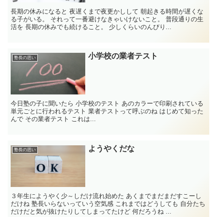
長期の休みになると 夜遅くまで夜更かしして 朝起きる時間が遅くな
る子がいる。 それって一番避けなきゃいけないこと。 普段通りの生
活を 長期の休みでも続けること。 少しくらいのんびり...
小学校の業者テスト
塾長の思い
今日塾の子に聞いたら 小学校のテスト あのカラーで印刷されている
単元ごとに行われるテスト 業者テストって呼ぶのね はじめて知った
んで その業者テスト これは...
ようやくだな
塾長の思い
３年生にようやく少～しだけ流れ始めた あくまでまだまだすこーし
だけね 塾長いらないっていう空気感 これまではどうしても 自分たち
だけだと気が抜けたりしてしまってたけど 何だろうね ...