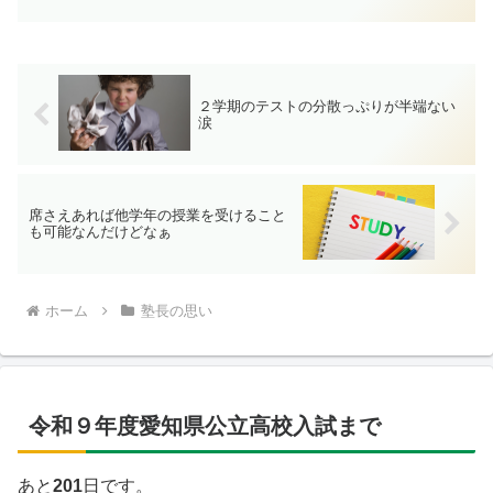
２学期のテストの分散っぷりが半端ない
涙
席さえあれば他学年の授業を受けること
も可能なんだけどなぁ
ホーム
塾長の思い
令和９年度愛知県公立高校入試まで
あと
201
日です。