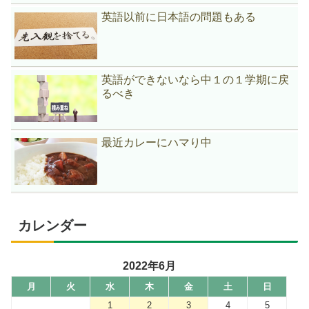
英語以前に日本語の問題もある
英語ができないなら中１の１学期に戻
るべき
最近カレーにハマり中
カレンダー
2022年6月
月
火
水
木
金
土
日
1
2
3
4
5