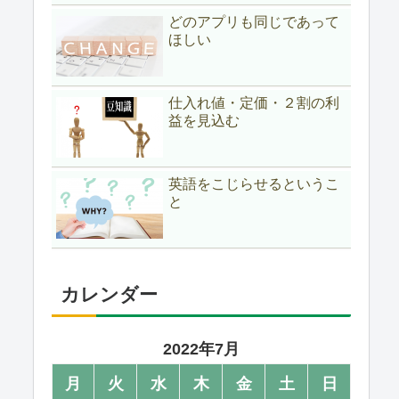
どのアプリも同じであって
ほしい
仕入れ値・定価・２割の利
益を見込む
英語をこじらせるというこ
と
カレンダー
2022年7月
月
火
水
木
金
土
日