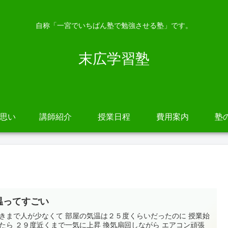
自称「一宮でいちばん塾で勉強させる塾」です。
末広学習塾
の思い
講師紹介
授業日程
費用案内
塾
温ってすごい
きまで人が少なくて 部屋の気温は２５度くらいだったのに 授業始
たら ２９度近くまで一気に上昇 換気扇回しながら エアコン頑張