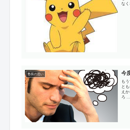
なく
今
塾長の思い
もう
とも
えか
ろ ..