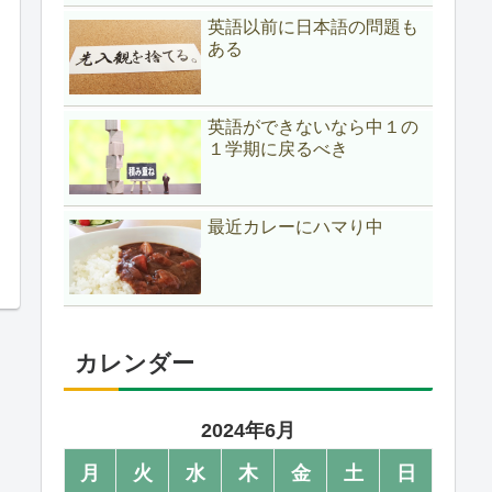
英語以前に日本語の問題も
ある
英語ができないなら中１の
１学期に戻るべき
最近カレーにハマり中
カレンダー
2024年6月
月
火
水
木
金
土
日