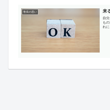
来
塾長の思い
自分
もの
れに