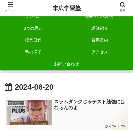
自称「一宮でいちばん塾で勉強させる塾」です。
末広学習塾
メニュー
検索
ホーム
塾長のつぶやき
8つの思い
講師紹介
授業日程
費用案内
塾の様子
アクセス
お問い合わせ
2024-06-20
スラムダンクじゃテスト勉強には
塾長の思い
ならんのよ
2024.06.20