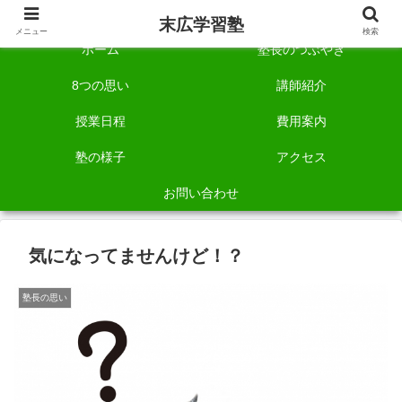
自称「一宮でいちばん塾で勉強させる塾」です。
末広学習塾
メニュー
検索
ホーム
塾長のつぶやき
8つの思い
講師紹介
授業日程
費用案内
塾の様子
アクセス
お問い合わせ
気になってませんけど！？
塾長の思い