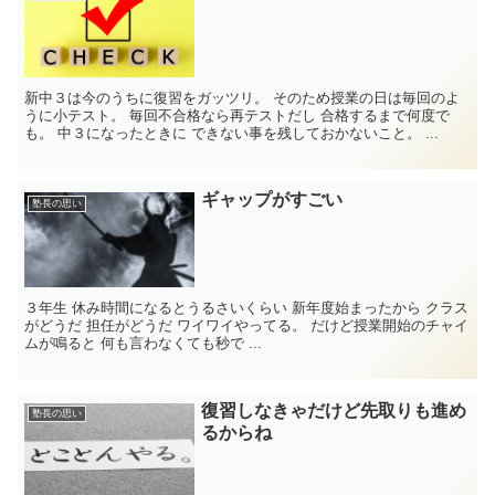
新中３は今のうちに復習をガッツリ。 そのため授業の日は毎回のよ
うに小テスト。 毎回不合格なら再テストだし 合格するまで何度で
も。 中３になったときに できない事を残しておかないこと。 ...
ギャップがすごい
塾長の思い
３年生 休み時間になるとうるさいくらい 新年度始まったから クラス
がどうだ 担任がどうだ ワイワイやってる。 だけど授業開始のチャイ
ムが鳴ると 何も言わなくても秒で ...
復習しなきゃだけど先取りも進め
塾長の思い
るからね