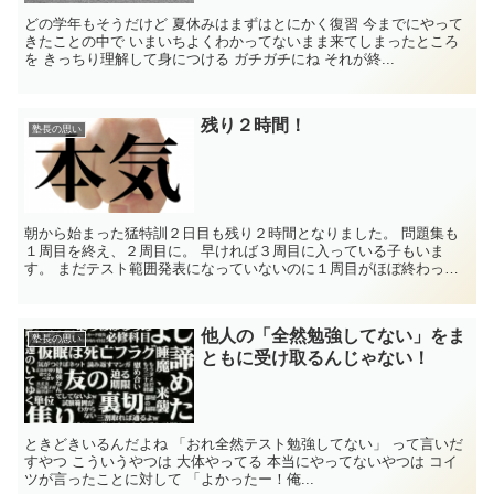
どの学年もそうだけど 夏休みはまずはとにかく復習 今までにやって
きたことの中で いまいちよくわかってないまま来てしまったところ
を きっちり理解して身につける ガチガチにね それが終...
残り２時間！
塾長の思い
朝から始まった猛特訓２日目も残り２時間となりました。 問題集も
１周目を終え、２周目に。 早ければ３周目に入っている子もいま
す。 まだテスト範囲発表になっていないのに１周目がほぼ終わった
なんて子もいます。 問題集３周、塾の問題...
他人の「全然勉強してない」をま
塾長の思い
ともに受け取るんじゃない！
ときどきいるんだよね 「おれ全然テスト勉強してない」 って言いだ
すやつ こういうやつは 大体やってる 本当にやってないやつは コイ
ツが言ったことに対して 「よかったー！俺...