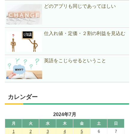
どのアプリも同じであってほしい
仕入れ値・定価・２割の利益を見込む
英語をこじらせるということ
カレンダー
2024年7月
月
火
水
木
金
土
日
1
2
3
4
5
6
7