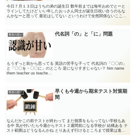
今日７月１３日はうちの弟の誕生日 数年前までは毎年おめでとーと
ラインしてたけど いい年したおっさん同士が誕生日祝い合うのもな
んかなーと思って 最近はしてない というわけで全然関係ないここで
...
代名詞「の」と「に」問題
塾長の思い
もうずっと前から思ってる 英語の苦手な子って 代名詞の「〇〇の」
と「〇〇を・〇〇に」のところ 逆になりすぎじゃない？ him name
them teacher us teache...
早くも今週から期末テスト対策期
塾長の思い
間
なんだかこの前テストが終わって まだ個票をもらってない学校もあ
る中 気が付いたら今週からテスト２週間前になる学校が 結構ある テ
スト範囲はどうなるんかね とりあえず行けるところまで授業は進