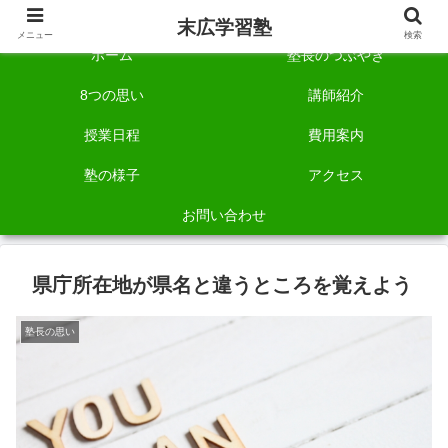
自称「一宮でいちばん塾で勉強させる塾」です。
末広学習塾
メニュー
検索
ホーム
塾長のつぶやき
8つの思い
講師紹介
授業日程
費用案内
塾の様子
アクセス
お問い合わせ
県庁所在地が県名と違うところを覚えよう
塾長の思い