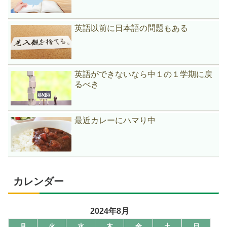
英語以前に日本語の問題もある
英語ができないなら中１の１学期に戻
るべき
最近カレーにハマり中
カレンダー
2024年8月
月
火
水
木
金
土
日