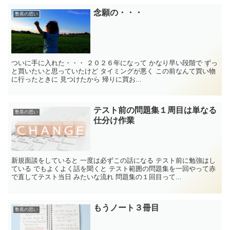
念願の・・・
塾長の思い
ついに手に入れた・・・ ２０２６年になって かなり早い段階で ずっ
と買いたいと思っていたけど タイミングが悪く この前なんて買い物
に行ったときに 見つけたから 帰りに買お...
テスト前の問題集１周目は単なる
塾長の思い
仕分け作業
新規面談をしていると 一度は必ずこの話になる テスト前に勉強はし
ている でもよくよく話を聞くと テスト範囲の問題集を一回やって赤
で直してテスト当日 みたいな流れ 問題集の１回目って...
もうノート３冊目
塾長の思い