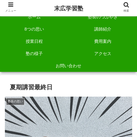
自称「一宮でいちばん塾で勉強させる塾」です。
末広学習塾
メニュー
検索
ホーム
塾長のつぶやき
8つの思い
講師紹介
授業日程
費用案内
塾の様子
アクセス
お問い合わせ
夏期講習最終日
塾長の思い