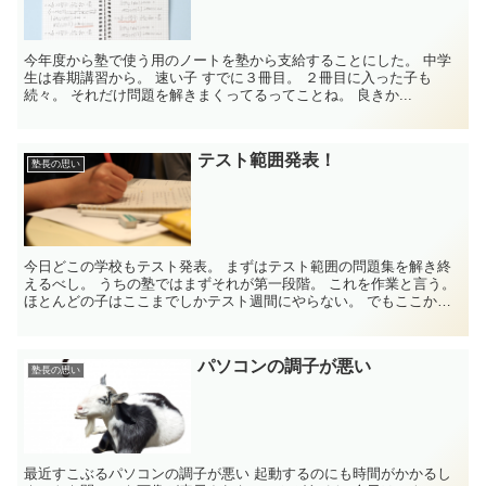
今年度から塾で使う用のノートを塾から支給することにした。 中学
生は春期講習から。 速い子 すでに３冊目。 ２冊目に入った子も
続々。 それだけ問題を解きまくってるってことね。 良きか...
テスト範囲発表！
塾長の思い
今日どこの学校もテスト発表。 まずはテスト範囲の問題集を解き終
えるべし。 うちの塾ではまずそれが第一段階。 これを作業と言う。
ほとんどの子はここまでしかテスト週間にやらない。 でもここから
が本当のテスト勉強。 もう一回解く。 ...
パソコンの調子が悪い
塾長の思い
最近すこぶるパソコンの調子が悪い 起動するのにも時間がかかるし