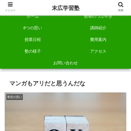
自称「一宮でいちばん塾で勉強させる塾」です。
末広学習塾
メニュー
検索
ホーム
塾長のつぶやき
8つの思い
講師紹介
授業日程
費用案内
塾の様子
アクセス
お問い合わせ
マンガもアリだと思うんだな
塾長の思い