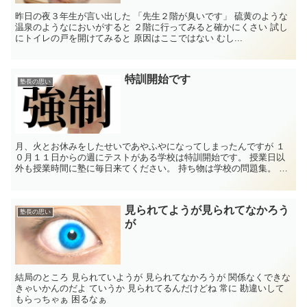
昨日の夜３年生が言い出した 「先生２階が臭いです」 硫黄のような
温泉のようなにおいがすると ２階に行ってみると確かにくさい 試し
にトイレの戸を開けてみると 原因はここではない むし...
特訓開始です
塾長の思い
月、火とお休みをしたせいであやふやになってしまったんですが １
０月１１日からの週にテストがある学校は特訓開始です。 授業日以
外も授業時間に塾に毎日来てください。 持ち物は学校の問題集。 テ
スト範囲にな...
見られてようが見られてなかろう
塾長の思い
が
結局のところ 見られていようが 見られてなかろうが 関係なくできな
きゃいかんのだよ ていうか 見られてるんだけどね 常に 勘違いして
もらっちゃぁ 困るなぁ