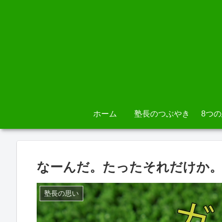
ホーム
塾長のつぶやき
8つ
なーんだ。たったそれだけか
塾長の思い