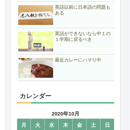
英語以前に日本語の問題も
ある
英語ができないなら中１の
１学期に戻るべき
最近カレーにハマり中
カレンダー
2020年10月
月
火
水
木
金
土
日