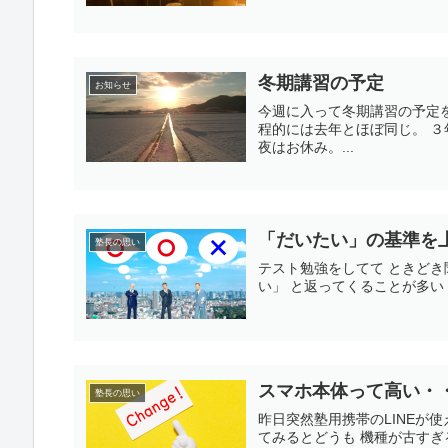
冬期講習の予定
お知らせ
今週に入って冬期講習の予定
程的には去年とほぼ同じ。 ３
夜はお休み。...
「だいたい」の基準を
塾長の思い
テスト勉強をしてて ときどき
い」 と返ってくることが多い 
スマホ本体って高い・
塾長の思い
昨日突然塾用携帯のLINEが
てみるとどうも 機種が古すぎ