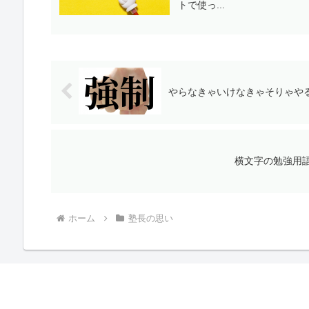
トで使っ...
やらなきゃいけなきゃそりゃや
横文字の勉強用
ホーム
塾長の思い